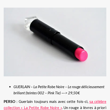
GUERLAIN
–
La Petite Robe Noire – Le rouge délicieusement
brillant (teintes 002 – Pink Tie) —-> 29,5
0€
PERSO
: Guerlain toujours mais avec cette fois-ci,
sa célèbre
collection « La Petite Robe Noire »
. Un rouge à lèvres à priori