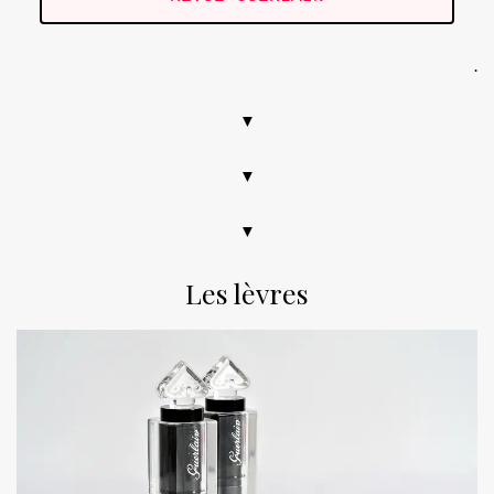
.
▼
▼
▼
Les lèvres