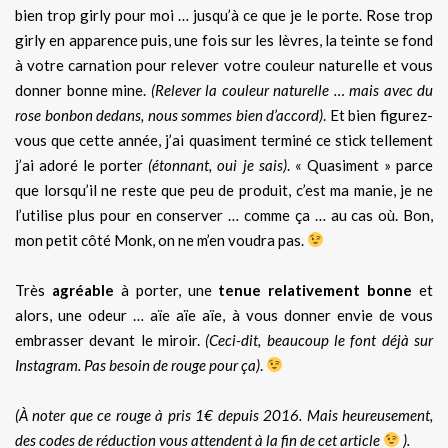
bien trop girly pour moi … jusqu’à ce que je le porte. Rose trop
girly en apparence puis, une fois sur les lèvres, la teinte se fond
à votre carnation pour relever votre couleur naturelle et vous
donner bonne mine.
(Relever la couleur naturelle … mais avec du
rose bonbon dedans, nous sommes bien d’accord)
. Et bien figurez-
vous que cette année, j’ai quasiment terminé ce stick tellement
j’ai adoré le porter
(étonnant, oui je sais)
. « Quasiment » parce
que lorsqu’il ne reste que peu de produit, c’est ma manie, je ne
l’utilise plus pour en conserver … comme ça … au cas où. Bon,
mon petit côté Monk, on ne m’en voudra pas.
Très
agréable
à porter, une
tenue relativement bonne
et
alors, une odeur … aïe aïe aïe, à vous donner envie de vous
embrasser devant le miroir.
(Ceci-dit, beaucoup le font déjà sur
Instagram. Pas besoin de rouge pour ça)
.
(À noter que ce rouge à pris 1€ depuis 2016. Mais heureusement,
des codes de réduction vous attendent à la fin de cet article
).