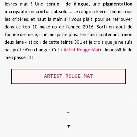
lèvres mat ! Une
tenue de dingue
, une
pigmentation
incroyable
, un
confort absolu
… ce rouge à lèvres réunit tous
les critères, et haut la main s’il vous plait, pour se retrouver
dans ce top 10 make-up de l’année 2016. Sorti en aout de
l’année dernière, il ne me quitte plus. J’en suis maintenant à mon
deuxième « stick » de cette teinte 301 et je crois que je ne suis
pas prête d’en changer. Cet «
Artist Rouge Mat
« , impossible de
m’en passer !!!
ARTIST ROUGE MAT
.
…
▼