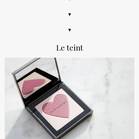
▼
▼
Le teint