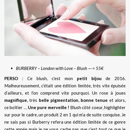
BURBERRY
–
London with Love – Blush —-> 55€
PERSO
: Ce blush, c’est mon
petit bijou
de 2016.
Malheureusement, c’était une édition limitée, très vite épuisée
d’ailleurs, et l’on comprend vite pourquoi. Un rose à joues
magnifique
, très
belle pigmentation
,
bonne tenue
et alors,
ce boîtier …
Une pure merveille !
Blush côté coeur, highlighter
sur pour le cadre, un produit 2 en 1 qui m’a de suite conquise. Je
ne sais pas si Burberry refera une édition limitée de ce genre
cette année mais je ne vous cache pas que c’est tout ce que je