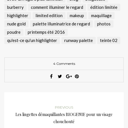
burberry
comment illuminer le regard
édition limitée
highlighter
limited edition
makeup
maquillage
nude gold
palette illuminatrice de regard
photos
poudre
printemps été 2016
qu'est-ce qu'un highlighter
runway palette
teinte 02
4 Comments
PREVIOUS
Les lingettes démaquillantes BIOGENIE pour un visage
chouchouté