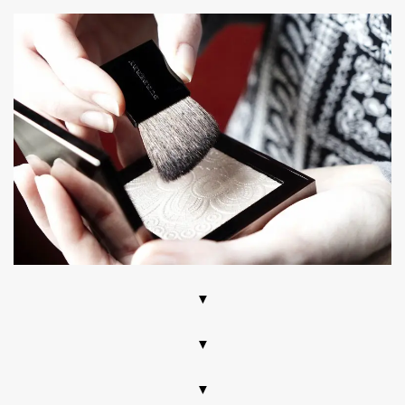
▼
▼
▼