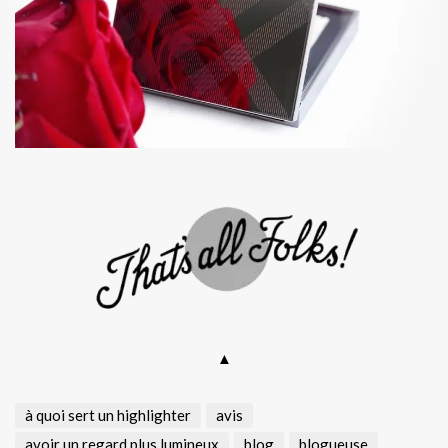
▲
à quoi sert un highlighter
avis
avoir un regard plus lumineux
blog
blogueuse