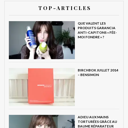
T O P - A R T I C L E S
QUE VALENT LES
PRODUITS GARANCIA
ANTI-CAPITONS « FÉE-
MOI FONDRE » ?
BIRCHBOX JUILLET 2014
– BENSIMON
ADIEU AUX MAINS
TORTURÉES GRÂCE AU
BAUME RÉPARATEUR