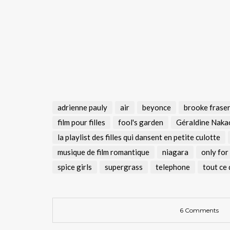
adrienne pauly
air
beyonce
brooke frase
film pour filles
fool's garden
Géraldine Naka
la playlist des filles qui dansent en petite culotte
musique de film romantique
niagara
only for 
spice girls
supergrass
telephone
tout ce 
6 Comments