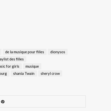
de la musique pour filles
dionysos
aylist des filles
sic for girls
musique
ourg
shania Twain
sheryl crow