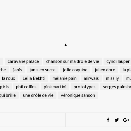
▲
r
caravane palace
chanson sur ma drôle de vie
cyndi lauper
che
janis
janis en sucre
jolie coquine
julien dore
la pl
la roux
Leïla Bekhti
mélanie pain
mirwais
miss ly
mu
girls
phil collins
pink martini
prototypes
serges gainsb
qui brille
une drôle de vie
véronique sanson