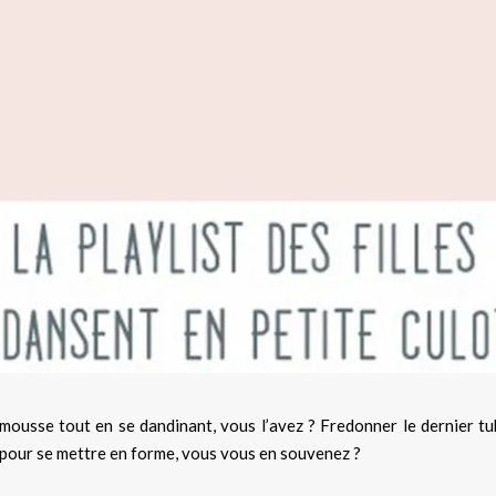
imousse tout en se dandinant, vous l’avez ? Fredonner le dernier t
e pour se mettre en forme, vous vous en souvenez ?