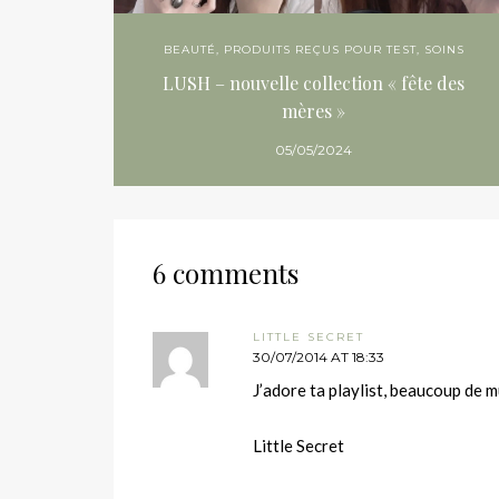
BEAUTÉ
,
PRODUITS REÇUS POUR TEST
,
SOINS
LUSH – nouvelle collection « fête des
mères »
05/05/2024
6 comments
LITTLE SECRET
30/07/2014 AT 18:33
J’adore ta playlist, beaucoup de mu
Little Secret