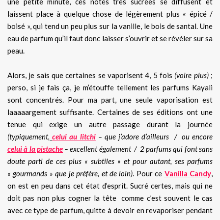
une petite minute, ces notes très sucrées se diffusent et
laissent place à quelque chose de légèrement plus « épicé /
boisé », qui tend un peu plus sur la vanille, le bois de santal. Une
eau de parfum qu’il faut donc laisser s’ouvrir et se révéler sur sa
peau.
Alors, je sais que certaines se vaporisent 4, 5 fois
(voire plus)
;
perso, si je fais ça, je m’étouffe tellement les parfums Kayali
sont concentrés. Pour ma part, une seule vaporisation est
laaaaargement suffisante. Certaines de ses éditions ont une
tenue qui exige un autre passage durant la journée
(typiquement,
celui au litchi
– que j’adore d’ailleurs / ou encore
celui à la pistache
– excellent également / 2 parfums qui font sans
doute parti de ces plus « subtiles » et pour autant, ses parfums
« gourmands » que je préfère, et de loin)
. Pour ce
Vanilla Candy
,
on est en peu dans cet état d’esprit. Sucré certes, mais qui ne
doit pas non plus cogner la tête comme c’est souvent le cas
avec ce type de parfum, quitte à devoir en revaporiser pendant