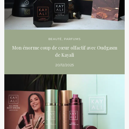
BEAUTÉ
,
PARFUMS
Mon énorme coup de cœur olfactif avec Oudgasm
de Kayali
20/12/2025