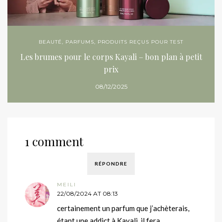
BEAUTÉ
,
PARFUMS
,
PRODUITS REÇUS POUR TEST
Les brumes pour le corps Kayali – bon plan à petit
prix
08/12/2025
1 comment
RÉPONDRE
MEILI
22/08/2024 AT 08:13
certainement un parfum que j’achèterais,
étant une addict à Kayali, il fera