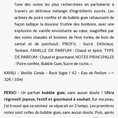
l’une des notes les plus recherchées en parfumerie à
travers un délicieux mélange d’ingrédients sucrés. Les
arômes de poire confite et de bubble gum rehaussent de
façon ludique la douceur fruitée des bonbons, avec une
explosion de vanille envoûtante au cœur, magnifiée par
des notes chaudes et boisées de fève tonka, de bois de
santal et de patchouli. PROFIL : Sucré. Délicieux.
Tentant. FAMILLE DE PARFUM : Chaud et épicé. TYPE
DE PARFUM : Chaud et gourmand. NOTES PRINCIPALES
: Poire confite, Bubble Gum, Sucre de roche. »
KAYALI – Vanilla Candy – Rock Sugar l 42 – Eau de Parfum —->
32€ / 10ml
PERSO
: Un parfum
bubble gum
, sans aucun doute !
Ultra
régressif, joyeux, festif et gourmand à souhait
. Sur ma peau,
j’ai trouvé que sa senteur se séparait en 2 temps. Les premières
notes sont celles du bubble gum, sans aucun doute. Puis, après