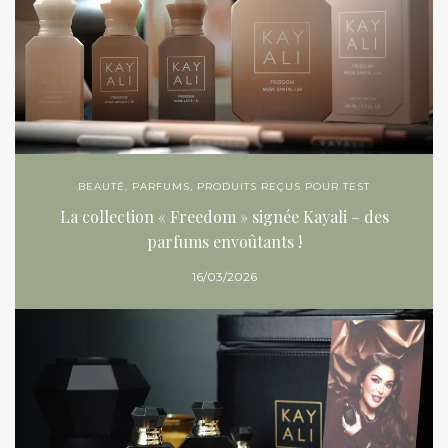
BEAUTÉ
,
PARFUMS
,
PRODUITS REÇUS POUR TEST
La collection « Freedom » signée Kayali – des
parfums envoûtants !
16/03/2026