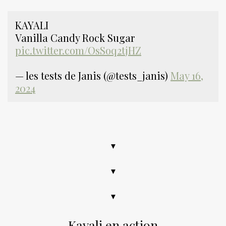
KAYALI
Vanilla Candy Rock Sugar
pic.twitter.com/OsSoq2tjHZ
— les tests de Janis (@tests_janis)
May 16,
2024
.
▼
▼
▼
Kayali en action