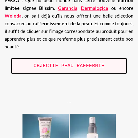
PERSO
: Que du beau monde dans cette nouvelle
édition
limitée
signée
Blissim
.
Garancia
,
Dermalogica
ou encore
Weleda
, on sait déjà qu’ils nous offrent une belle sélection
consacrée au
raffermissement de la peau
. Et comme toujours,
il suffit de cliquer sur l’image correspondate au produit pour en
apprendre plus et ce que renferme plus précisément cette box
beauté.
OBJECTIF PEAU RAFFERMIE
.
…