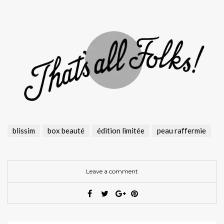
blissim
box beauté
édition limitée
peau raffermie
Leave a comment