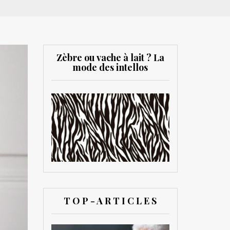
Zèbre ou vache à lait ? La
mode des intellos
T O P - A R T I C L E S