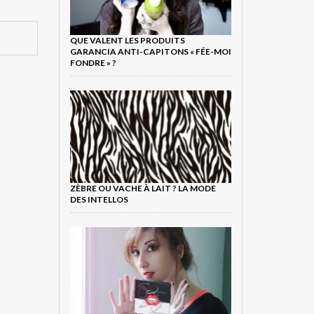
QUE VALENT LES PRODUITS
GARANCIA ANTI-CAPITONS « FÉE-MOI
FONDRE » ?
ZÈBRE OU VACHE À LAIT ? LA MODE
DES INTELLOS