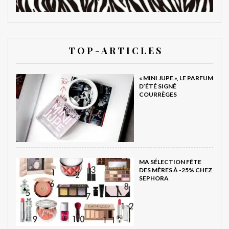
T O P - A R T I C L E S
« MINI JUPE », LE PARFUM
D’ÉTÉ SIGNÉ
COURRÈGES
MA SÉLECTION FÊTE
DES MÈRES À -25% CHEZ
SEPHORA