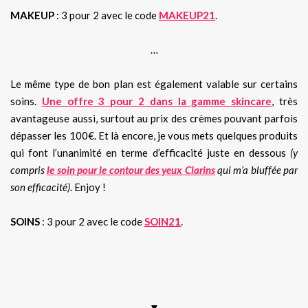
MAKEUP
: 3 pour 2 avec le code
MAKEUP21
.
…
Le même type de bon plan est également valable sur certains
soins.
Une offre 3 pour 2 dans la gamme skincare
, très
avantageuse aussi, surtout au prix des crèmes pouvant parfois
dépasser les 100€. Et là encore, je vous mets quelques produits
qui font l’unanimité en terme d’efficacité juste en dessous
(y
compris
le soin pour le contour des yeux Clarins
qui m’a bluffée par
son efficacité)
. Enjoy !
SOINS
: 3 pour 2 avec le code
SOIN21
.
Bon plan, code promo, sephora, palettes, palette, makeup,
maquillage, natasha denona, KVD, Urban decay, nouveauté
▼