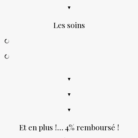
▼
Les soins
.
▼
▼
▼
Et en plus !… 4% remboursé !