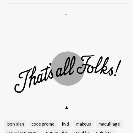
…
.
▲
bon plan
code promo
kvd
makeup
maquillage
natasha denona
nouveauté
palette
palettes