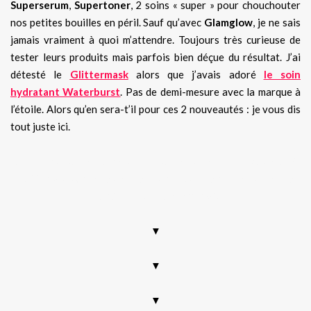
Superserum
,
Supertoner
, 2 soins « super » pour chouchouter
nos petites bouilles en péril. Sauf qu’avec
Glamglow
, je ne sais
jamais vraiment à quoi m’attendre. Toujours très curieuse de
tester leurs produits mais parfois bien déçue du résultat. J’ai
détesté le
Glittermask
alors que j’avais adoré
le soin
hydratant Waterburst
. Pas de demi-mesure avec la marque à
l’étoile. Alors qu’en sera-t’il pour ces 2 nouveautés : je vous dis
tout juste ici.
Glamglow, super, superserum, supertoner, test, nouveauté
2019, avis, swatches, code promo, bon de réduction, code
de réduction sephora, avis
▼
▼
▼