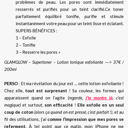
problèmes de peau. Les pores sont immédiatement
resserrés et purifiés pour un teint clarifié.Ce toner
parfaitement équilibré tonifie, purifie et stimule
instantanément votre peau pour un teint lisse et éclatant.
SUPERS BÉNÉFICES :
1 – Exfolie
2 – Tonifie
3 – Resserre les pores »
GLAMGLOW – Supertoner – Lotion tonique exfoliante —-> 37€ /
200ml
PERSO
: Et ma révélation du jour est … cette lotion exfoliante !
Chez elle,
tout est surprenant
! Sa couleur, les formes qui
apparaissent quand on l’agite
(regarde,
j’te montre là
, c’est
magique)
et surtout,
son efficacité
!
Elle exfolie en un seul
coup de coton
(alors ça quand on est pressé, c’est parfait !)
, et au
fil des utilisations, j’ai
comme l’impression que mes pores se
referment
. À tel point que ce matin, mon iPhone ne me