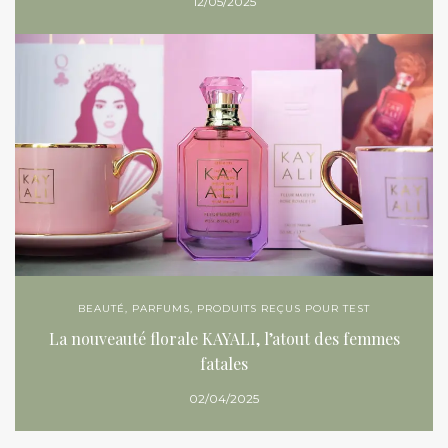
12/05/2025
BEAUTÉ
,
PARFUMS
,
PRODUITS REÇUS POUR TEST
La nouveauté florale KAYALI, l’atout des femmes
fatales
02/04/2025