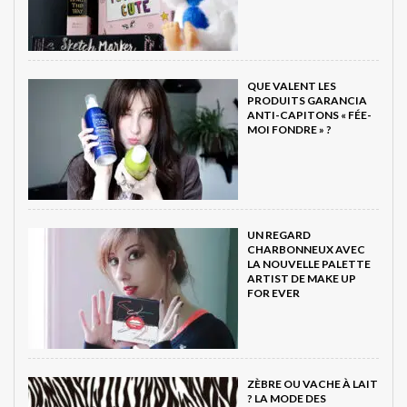
QUE VALENT LES
PRODUITS GARANCIA
ANTI-CAPITONS « FÉE-
MOI FONDRE » ?
UN REGARD
CHARBONNEUX AVEC
LA NOUVELLE PALETTE
ARTIST DE MAKE UP
FOR EVER
ZÈBRE OU VACHE À LAIT
? LA MODE DES