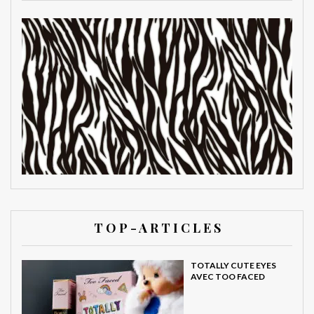
T O P - A R T I C L E S
TOTALLY CUTE EYES
AVEC TOO FACED