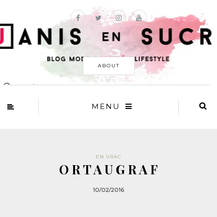
ABOUT
MENU
EN VRAC
O R T A U G R A F
10/02/2016