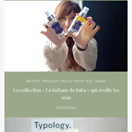
BEAUTÉ
,
PRODUITS REÇUS POUR TEST
,
SOINS
La collection « La Sultane de Saba » qui éveille les
sens
10/07/2024