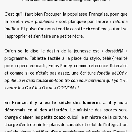
C’est qu’il faut bien l’occuper la populasse Française, pour que
la forêt
« vrais problèmes »
soit planquée par l’arbre
« réforme
inutile »
. Et puisqu’on nous tend la carotte circonflexe, autant se
l’approprier et s’en faire une petite récré.
Qu’on se le dise, le destin de la jeunesse est
« dorsédéjà »
programmé. Tablette tactile à la place du stylo, télé(-)réalité
pour repère éducatif, EnjoyPoney comme référence littéraire
et comme si ce n’était pas assez, une écriture
fonétik dé10é a
5plifié la vi deux toussé en-faon tro con pour aprendre quil ya 1 « i
» antre le « O » é le « G » de « OIGNON » !
En France, il y a eu le siècle des lumières … il y aura
désormais celui des attardés.
Le ministre des spores sera
chargé d’aimer les petits zoazo cuicui, le ministre de la culture,
chargé d’entretenir les plans de canabis et celui de l’intégration
sociale devra justifier d’une expérience réussie chez Dorcel.