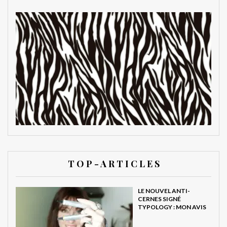
T O P - A R T I C L E S
LE NOUVEL ANTI-
CERNES SIGNÉ
TYPOLOGY : MON AVIS