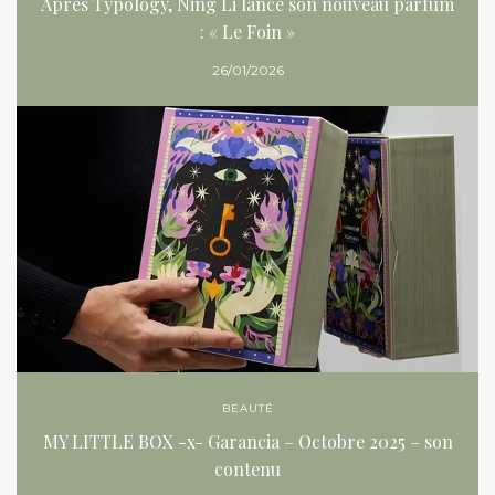
Après Typology, Ning Li lance son nouveau parfum
: « Le Foin »
26/01/2026
BEAUTÉ
MY LITTLE BOX -x- Garancia – Octobre 2025 – son
contenu