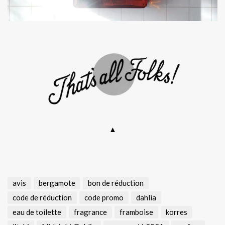
▲
avis
bergamote
bon de réduction
code de réduction
code promo
dahlia
eau de toilette
fragrance
framboise
korres