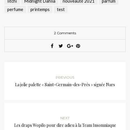
litchi
Midnight Dahlia
nouveauté 2021
parfum
perfume
printemps
test
2 Comments
PREVIOUS
La jolie palette « Saint-Germain-des-Prés » signée Nars
NEXT
Les draps Wopilo pour dire adieu à la Team Insomniaque