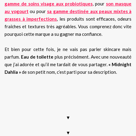
gamme de soins visage aux probiotiques
, pour
son masque
au yogourt
ou pour
sa gamme destinée aux peaux mixtes à
grasses à imperfections
, les produits sont efficaces, odeurs
fraîches et textures très agréables. Vous comprenez donc vite
pourquoi cette marque a su gagner ma confiance.
Et bien pour cette fois, je ne vais pas parler skincare mais
parfum.
Eau de toilette
plus précisément. Avec une nouveauté
que j’ai adorée et qu’il me tardait de vous partager.
« Midnight
Dahlia »
de son petit nom, c’est parti pour sa description.
parfum, fragrance, eau de toilette, Korres, printemps,
perfume, nouveauté 2021, test, code promo, bon de
réduction, code de réduction, avis
▼
▼