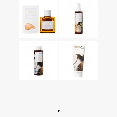
.
…
▼