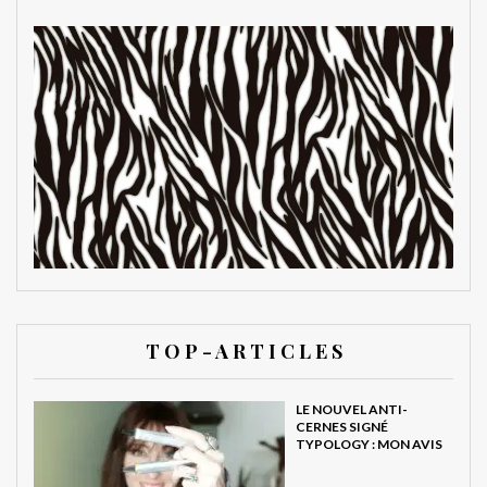
T O P - A R T I C L E S
LE NOUVEL ANTI-
CERNES SIGNÉ
TYPOLOGY : MON AVIS