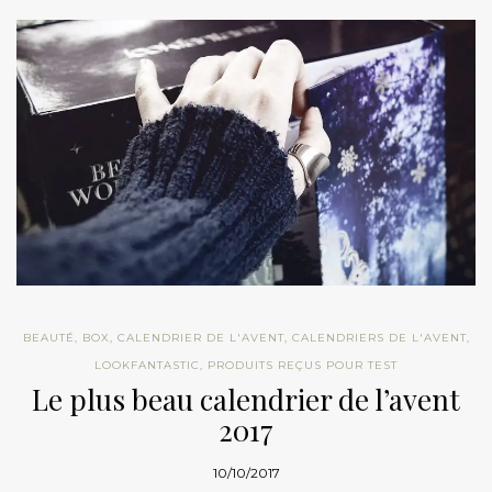
BEAUTÉ
,
BOX
,
CALENDRIER DE L'AVENT
,
CALENDRIERS DE L'AVENT
,
LOOKFANTASTIC
,
PRODUITS REÇUS POUR TEST
Le plus beau calendrier de l’avent
2017
10/10/2017