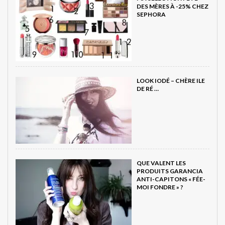
DES MÈRES À -25% CHEZ
SEPHORA
LOOK IODÉ – CHÈRE ILE
DE RÉ …
QUE VALENT LES
PRODUITS GARANCIA
ANTI-CAPITONS « FÉE-
MOI FONDRE » ?