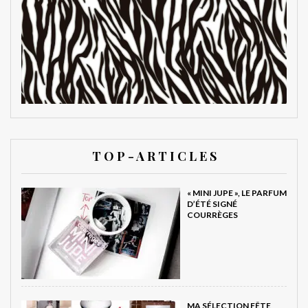
T O P - A R T I C L E S
« MINI JUPE », LE PARFUM
D’ÉTÉ SIGNÉ
COURRÈGES
MA SÉLECTION FÊTE