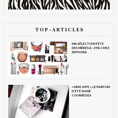
T O P - A R T I C L E S
MA SÉLECTION FÊTE
DES MÈRES À -25% CHEZ
SEPHORA
« MINI JUPE », LE PARFUM
D’ÉTÉ SIGNÉ
COURRÈGES