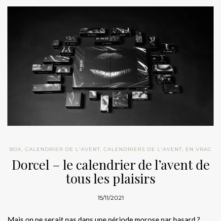
BOX
,
CALENDRIER DE L'AVENT
,
CALENDRIERS DE L'AVENT
,
EN VRAC
Dorcel – le calendrier de l’avent de
tous les plaisirs
15/11/2021
Mais on ne serait pas dans une période morose par hasard ?