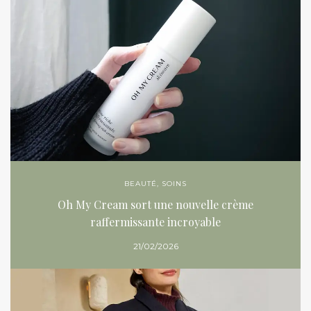
BEAUTÉ
,
SOINS
Oh My Cream sort une nouvelle crème
raffermissante incroyable
21/02/2026