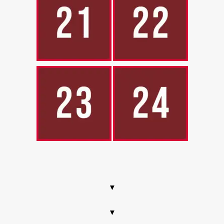
.
▼
▼