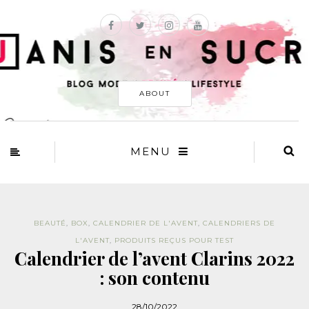
ABOUT
MENU
BEAUTÉ
,
BOX
,
CALENDRIER DE L'AVENT
,
CALENDRIERS DE
L'AVENT
,
PRODUITS REÇUS POUR TEST
Calendrier de l’avent Clarins 2022
: son contenu
28/10/2022