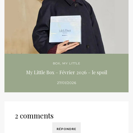
BOX
,
MY LITTLE
My Little Box – Février 2026 – le spoil
27/01/2026
2 comments
RÉPONDRE