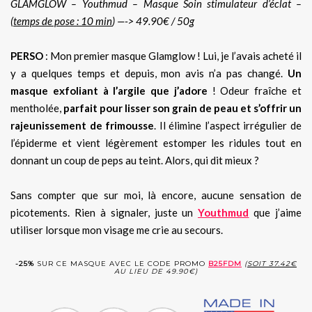
GLAMGLOW – Youthmud – Masque Soin stimulateur d’éclat –
(
temps de pose : 10 min
) —-> 49.90€ / 50g
PERSO
: Mon premier masque Glamglow ! Lui, je l’avais acheté il
y a quelques temps et depuis, mon avis n’a pas changé.
Un
masque exfoliant à l’argile que j’adore
! Odeur fraîche et
mentholée,
parfait pour lisser son grain de peau et s’offrir un
rajeunissement de frimousse
. Il élimine l’aspect irrégulier de
l’épiderme et vient légèrement estomper les ridules tout en
donnant un coup de peps au teint. Alors, qui dit mieux ?
Sans compter que sur moi, là encore, aucune sensation de
picotements. Rien à signaler, juste un
Youthmud
que j’aime
utiliser lorsque mon visage me crie au secours.
-25%
SUR CE MASQUE AVEC LE CODE PROMO
B25FDM
(
SOIT 37.42€
AU LIEU DE 49.90€)