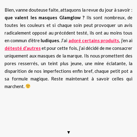
Bien, vanne douteuse faite, attaquons la revue du jour à savoir :
que valent les masques Glamglow ?
Ils sont nombreux, de
toutes les couleurs et si chaque soin peut provoquer un avis
radicalement opposé au précédent testé, ils ont au moins tous
en commun d’être
ludiques
. J’ai
adoré certains produits
, j’en ai
détesté d’autres
et pour cette fois, j’ai décidé de me consacrer
uniquement aux masques de la marque. Ils nous promettent des
pores resserrés, un teint plus jeune, une mine éclatante, la
disparition de nos imperfections enfin bref, chaque petit pot a
sa formule magique. Reste maintenant à savoir celles qui
marchent.
Glamglow, masques, tous les masques, masques soin à
paillettes, test, code promo, bon de réduction, code de
réduction sephora, avis
▼