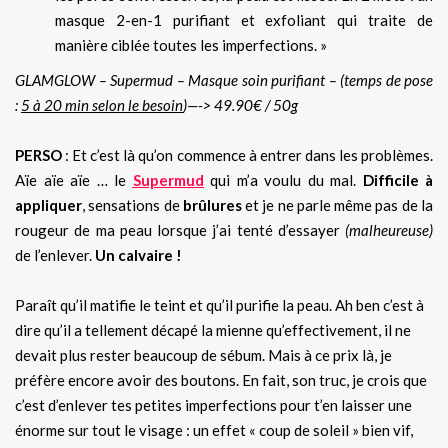
masque 2-en-1 purifiant et exfoliant qui traite de
manière ciblée toutes les imperfections. »
GLAMGLOW – Supermud – Masque soin purifiant – (temps de pose
:
5 à 20 min selon le besoin
)—-> 49.90€ / 50g
PERSO
: Et c’est là qu’on commence à entrer dans les problèmes.
Aïe aïe aïe … le
Supermud
qui m’a voulu du mal.
Difficile à
appliquer
, sensations de
brûlures
et je ne parle même pas de la
rougeur de ma peau lorsque j’ai tenté d’essayer
(malheureuse)
de l’enlever.
Un calvaire !
Paraît qu’il matifie le teint et qu’il purifie la peau. Ah ben c’est à
dire qu’il a tellement décapé la mienne qu’effectivement, il ne
devait plus rester beaucoup de sébum. Mais à ce prix là, je
préfère encore avoir des boutons. En fait, son truc, je crois que
c’est d’enlever tes petites imperfections pour t’en laisser une
énorme sur tout le visage : un effet « coup de soleil » bien vif,