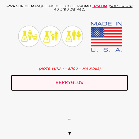
-25%
SUR CE MASQUE AVEC LE CODE PROMO
B25FDM
(
SOIT 34.50€
AU LIEU DE 46€)
(NOTE YUKA : – 8/100 – MAUVAIS)
BERRYGLOW
.
…
▼