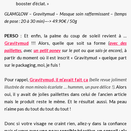
booster d’éclat. »
GLAMGLOW – Gravitymud – Masque soin raffermissant – (temps
de pose : 20 à 30 min)—-> 49.90€ / 50g
PERSO
: Et enfin, la palme du coup de soleil revient à …
Gravitymud
!!! Alors, quelle que soit sa forme
(
avec des
paillettes
, avec
un petit poney
sur le pot ou que sais-je encore)
, à
partir du moment où il est inscrit « Gravitymud » quelque part
sur le packaging, moi, je fuis !
Pour rappel,
Gravitymud, il m’avait fait ça
(belle revue joliment
illustrée de mon minois écarlate … hummm, un pure délice !)
. Alors
oui, il y avait de jolies paillettes dans celui de l’ancien article
mais le produit reste le même. Et le résultat aussi. Ma peau
n’aime pas du tout du tout du tout !
Donc si votre visage ne craint rien, allez-y dans la confiance
mais
si vous avec une peau sensible/réactive, un conseil : n’y