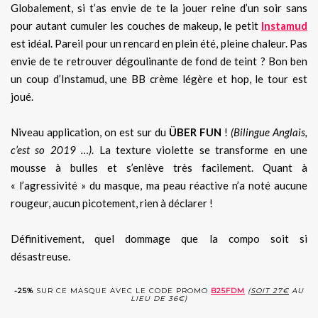
Globalement, si t’as envie de te la jouer reine d’un soir sans
pour autant cumuler les couches de makeup, le petit
Instamud
est idéal. Pareil pour un rencard en plein été, pleine chaleur. Pas
envie de te retrouver dégoulinante de fond de teint ? Bon ben
un coup d’Instamud, une BB crème légère et hop, le tour est
joué.
Niveau application, on est sur du
ÜBER FUN
!
(Bilingue Anglais,
c’est so 2019 …)
. La texture violette se transforme en une
mousse à bulles et s’enlève très facilement. Quant à
« l’agressivité » du masque, ma peau réactive n’a noté aucune
rougeur, aucun picotement, rien à déclarer !
Définitivement, quel dommage que la compo soit si
désastreuse.
-25%
SUR CE MASQUE AVEC LE CODE PROMO
B25FDM
(
SOIT 27€
AU
LIEU DE 36€)