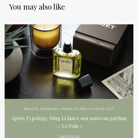
You may also like
BEAUTÉ
,
PARFUMS
,
PRODUITS REÇUS POUR TEST
Après Typology, Ning Li lance son nouveau parfum
: « Le Foin »
26/01/2026