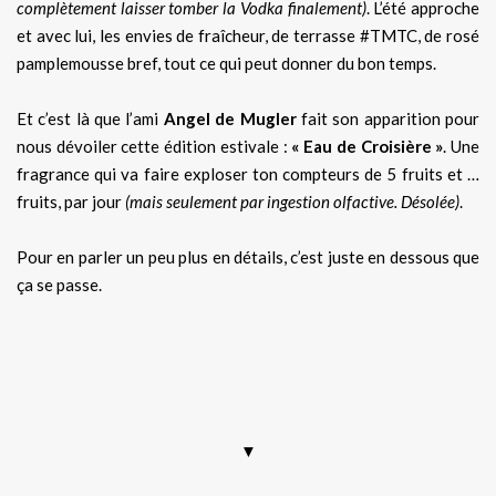
complètement laisser tomber la Vodka finalement)
. L’été approche
et avec lui, les envies de fraîcheur, de terrasse #TMTC, de rosé
pamplemousse bref, tout ce qui peut donner du bon temps.
Et c’est là que l’ami
Angel de Mugler
fait son apparition pour
nous dévoiler cette édition estivale :
« Eau de Croisière »
. Une
fragrance qui va faire exploser ton compteurs de 5 fruits et …
fruits, par jour
(mais seulement par ingestion olfactive. Désolée)
.
Pour en parler un peu plus en détails, c’est juste en dessous que
ça se passe.
Parfum, angel, mugler, summer, fragrance, nouveautés 2020,
test, code promo, bon de réduction, code de réduction
sephora, avis
▼