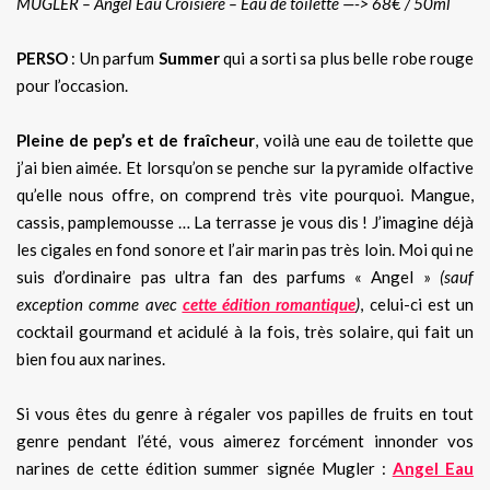
MUGLER – Angel Eau Croisière – Eau de toilette —-> 68€ / 50ml
PERSO
: Un parfum
Summer
qui a sorti sa plus belle robe rouge
pour l’occasion.
Pleine de pep’s et de fraîcheur
, voilà une eau de toilette que
j’ai bien aimée. Et lorsqu’on se penche sur la pyramide olfactive
qu’elle nous offre, on comprend très vite pourquoi. Mangue,
cassis, pamplemousse … La terrasse je vous dis ! J’imagine déjà
les cigales en fond sonore et l’air marin pas très loin. Moi qui ne
suis d’ordinaire pas ultra fan des parfums « Angel »
(sauf
exception comme avec
cette édition romantique
)
, celui-ci est un
cocktail gourmand et acidulé à la fois, très solaire, qui fait un
bien fou aux narines.
Si vous êtes du genre à régaler vos papilles de fruits en tout
genre pendant l’été, vous aimerez forcément innonder vos
narines de cette édition summer signée Mugler :
Angel Eau