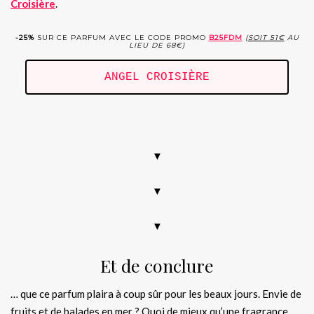
Croisière
.
-25%
SUR CE PARFUM AVEC LE CODE PROMO
B25FDM
(
SOIT 51€
AU
LIEU DE 68€)
ANGEL CROISIÈRE
.
▼
▼
▼
Et de conclure
… que ce parfum plaira à coup sûr pour les beaux jours. Envie de
fruits et de balades en mer ? Quoi de mieux qu’une fragrance