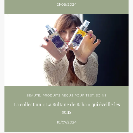
21/08/2024
BEAUTÉ
,
PRODUITS REÇUS POUR TEST
,
SOINS
La collection « La Sultane de Saba » qui éveille les
sens
10/07/2024