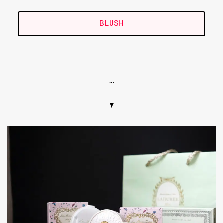
BLUSH
.
…
▼