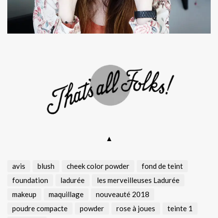
▲
avis
blush
cheek color powder
fond de teint
foundation
ladurée
les merveilleuses Ladurée
makeup
maquillage
nouveauté 2018
poudre compacte
powder
rose à joues
teinte 1