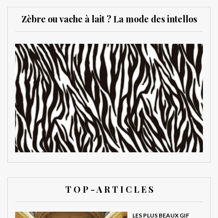
Zèbre ou vache à lait ? La mode des intellos
T O P - A R T I C L E S
LES PLUS BEAUX GIF