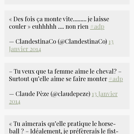
« Des fois ça monte vite……… je laisse
couler » euhhhhh …. non rien
#adp
— ClandestinaCo (@ClandestinaCo)
13
Janvier 2014
– Tu veux que ta femme aime le cheval? –
Surtout qu’elle aime se faire monter
#adp
— Claude Pèze (@claudepeze)
13 Janvier
2014
« Tu aimerais qu’elle pratique le horse-
ball ? – Idéalement, je préfèrerais le fist-