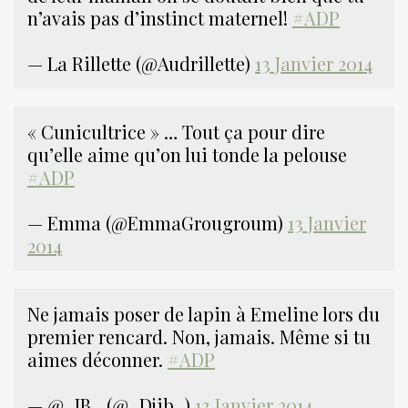
n’avais pas d’instinct maternel!
#ADP
— La Rillette (@Audrillette)
13 Janvier 2014
« Cunicultrice » … Tout ça pour dire
qu’elle aime qu’on lui tonde la pelouse
#ADP
— Emma (@EmmaGrougroum)
13 Janvier
2014
Ne jamais poser de lapin à Emeline lors du
premier rencard. Non, jamais. Même si tu
aimes déconner.
#ADP
— @_JB_ (@_Djib_)
13 Janvier 2014