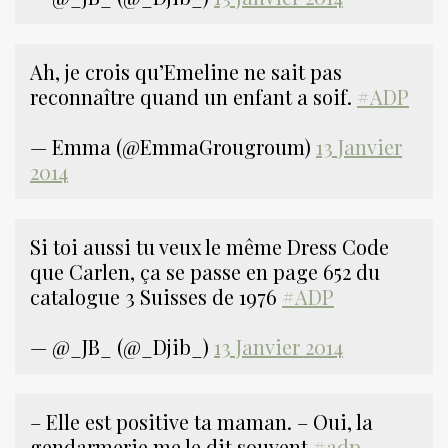
Ah, je crois qu’Emeline ne sait pas
reconnaître quand un enfant a soif.
#ADP
— Emma (@EmmaGrougroum)
13 Janvier
2014
Si toi aussi tu veux le même Dress Code
que Carlen, ça se passe en page 652 du
catalogue 3 Suisses de 1976
#ADP
— @_JB_ (@_Djib_)
13 Janvier 2014
– Elle est positive ta maman. – Oui, la
gendarmerie me le dit souvent
#adp