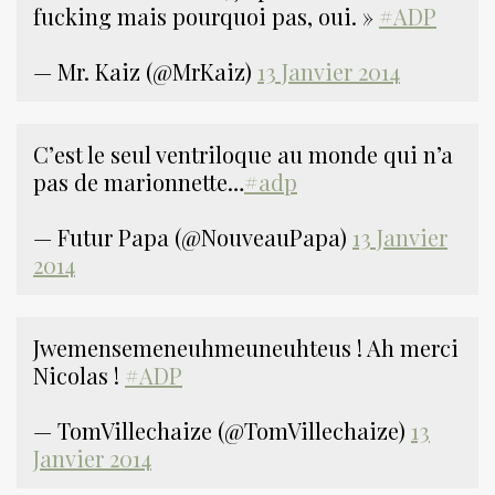
fucking mais pourquoi pas, oui. »
#ADP
— Mr. Kaiz (@MrKaiz)
13 Janvier 2014
C’est le seul ventriloque au monde qui n’a
pas de marionnette…
#adp
— Futur Papa (@NouveauPapa)
13 Janvier
2014
Jwemensemeneuhmeuneuhteus ! Ah merci
Nicolas !
#ADP
— TomVillechaize (@TomVillechaize)
13
Janvier 2014