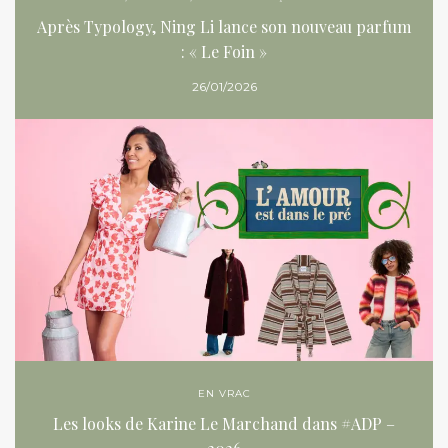
Après Typology, Ning Li lance son nouveau parfum
: « Le Foin »
26/01/2026
EN VRAC
Les looks de Karine Le Marchand dans #ADP –