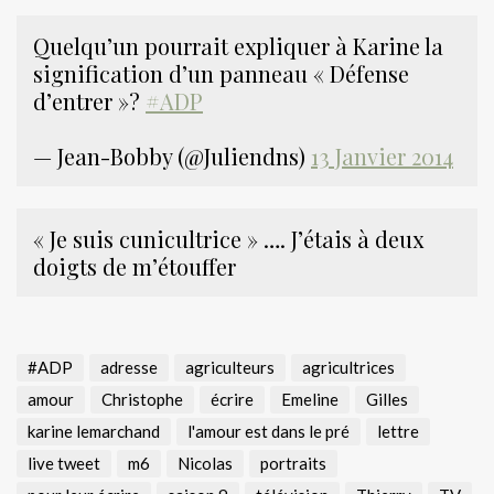
Quelqu’un pourrait expliquer à Karine la
signification d’un panneau « Défense
d’entrer »?
#ADP
— Jean-Bobby (@Juliendns)
13 Janvier 2014
« Je suis cunicultrice » …. J’étais à deux
doigts de m’étouffer
#ADP
adresse
agriculteurs
agricultrices
amour
Christophe
écrire
Emeline
Gilles
karine lemarchand
l'amour est dans le pré
lettre
live tweet
m6
Nicolas
portraits