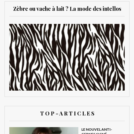
Zèbre ou vache à lait ? La mode des intellos
T O P - A R T I C L E S
LE NOUVEL ANTI-