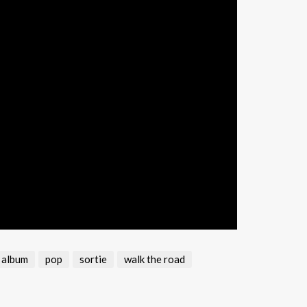
 album
pop
sortie
walk the road