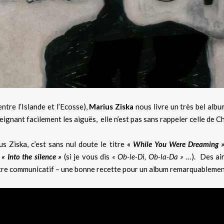
ntre l’Islande et l’Ecosse),
Marius Ziska
nous livre un très bel album
tteignant facilement les aiguës, elle n’est pas sans rappeler celle de 
s Ziska, c’est sans nul doute le titre
« While You Were Dreaming 
e
« Into the silence »
(si je vous dis
« Ob-le-Di, Ob-la-Da »
…). Des air
être communicatif – une bonne recette pour un album remarquablemen