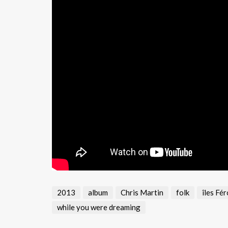
2013
album
Chris Martin
folk
îles Fé
while you were dreaming