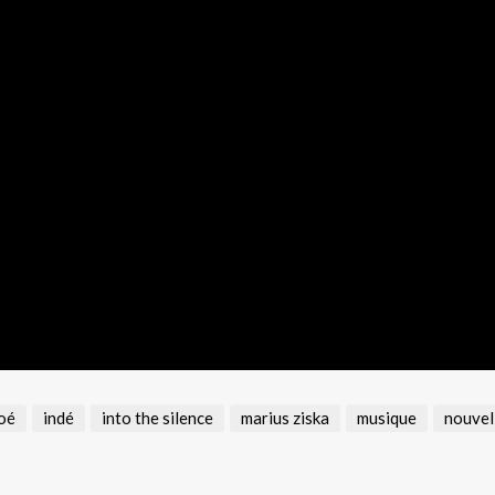
roé
indé
into the silence
marius ziska
musique
nouvel