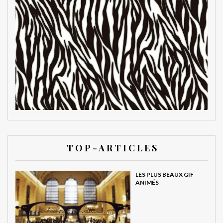
T O P - A R T I C L E S
LES PLUS BEAUX GIF
ANIMÉS