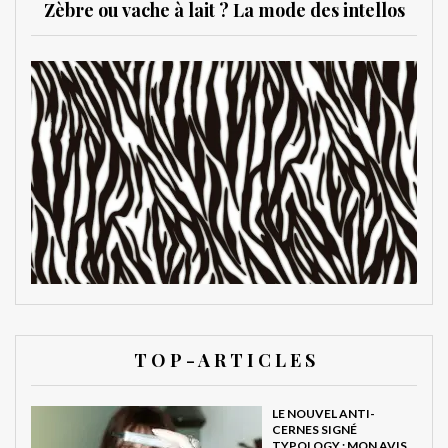
Zèbre ou vache à lait ? La mode des intellos
T O P - A R T I C L E S
LE NOUVEL ANTI-
CERNES SIGNÉ
TYPOLOGY : MON AVIS