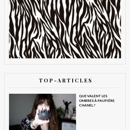
T O P - A R T I C L E S
QUE VALENT LES
OMBRES À PAUPIÈRE
CHANEL ?