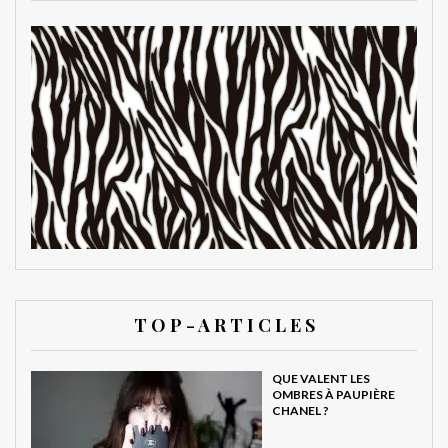
T O P - A R T I C L E S
QUE VALENT LES
OMBRES À PAUPIÈRE
CHANEL ?