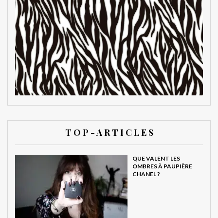
T O P - A R T I C L E S
QUE VALENT LES
OMBRES À PAUPIÈRE
CHANEL ?