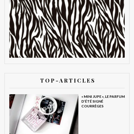
T O P - A R T I C L E S
« MINI JUPE », LE PARFUM
D’ÉTÉ SIGNÉ
COURRÈGES