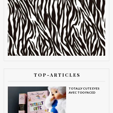
T O P - A R T I C L E S
TOTALLY CUTE EYES
AVEC TOO FACED