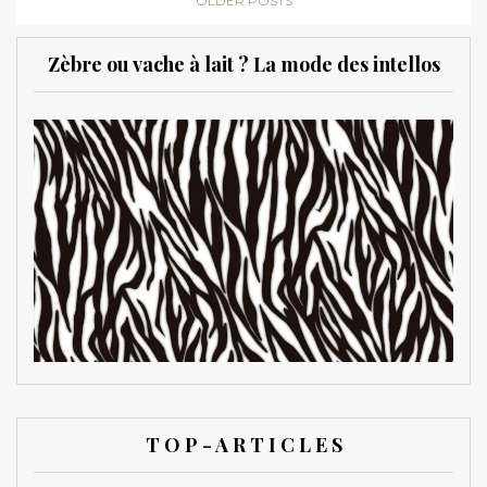
OLDER POSTS
Zèbre ou vache à lait ? La mode des intellos
T O P - A R T I C L E S