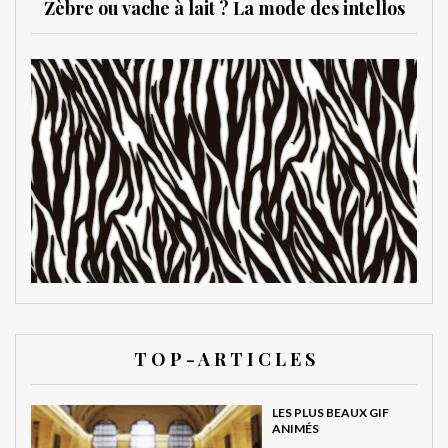
Zèbre ou vache à lait ? La mode des intellos
T O P - A R T I C L E S
LES PLUS BEAUX GIF
ANIMÉS