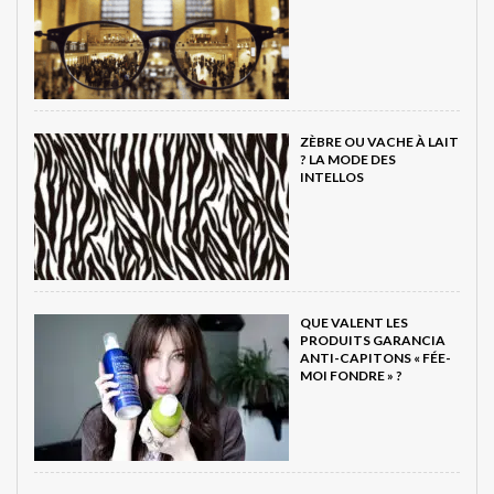
ZÈBRE OU VACHE À LAIT
? LA MODE DES
INTELLOS
QUE VALENT LES
PRODUITS GARANCIA
ANTI-CAPITONS « FÉE-
MOI FONDRE » ?