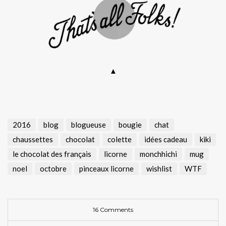
▲
2016
blog
blogueuse
bougie
chat
chaussettes
chocolat
colette
idées cadeau
kiki
le chocolat des français
licorne
monchhichi
mug
noel
octobre
pinceaux licorne
wishlist
WTF
16 Comments