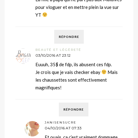
pour vloguer et en mettre plein la vue sur
YT
RÉPONDRE
BEAUTÉ ET LÉGÈRETÉ
03/10/2016 AT 23:12
Euuuh, 35$ de fdp, ils abusent ces fdp.
Je crois que je vais checker ebay
Mais
les chaussettes sont effectivement
magnifiques!
RÉPONDRE
JANISENSUCRE
04/10/2016 AT 07:33
Et ouais, ça c’est vraiment dommage.