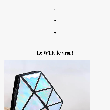
…
▼
▼
Le WTF, le vrai !