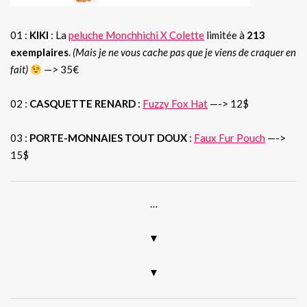
01 :
KIKI
: La
peluche Monchhichi X Colette
limitée à
213
exemplaires
.
(Mais je ne vous cache pas que je viens de craquer en
fait)
—> 35€
02 :
CASQUETTE RENARD
:
Fuzzy Fox Hat
—-> 12$
03 :
PORTE-MONNAIES TOUT DOUX
:
Faux Fur Pouch
—->
15$
…
▼
▼