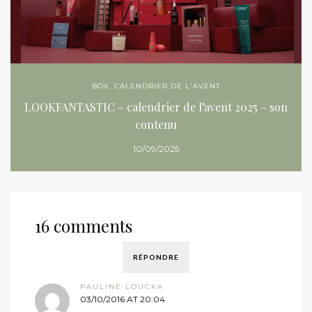
BOX
,
CALENDRIER DE L'AVENT
LOOKFANTASTIC – calendrier de l’avent 2025 – son
contenu
10/09/2025
16 comments
RÉPONDRE
PAULINE LOUCKA
03/10/2016 AT 20:04