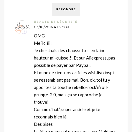
RÉPONDRE
BEAUTÉ ET LÉGÈRETÉ
03/10/2016 AT 23:09
OMG
MeRcIiiii
Je cherchais des chaussettes en laine
hauteur mi-cuisse!!! Et sur Aliexpress, pas
possible de payer par Paypal.
Et mine de rien, nos articles wishlist/inspi
se ressemblent pas mal. Bon, ok, toi tu y
apportes ta touche rebello-rock’n’roll-
grunge-2.0, mais ça se rapproche je
trouve!
Comme d’hab’, super article et je te
reconnais bien là
Des bises
La fille à papa qui ne part pas aux Maldives