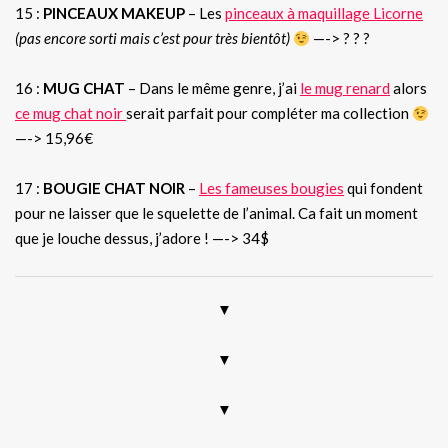
15 :
PINCEAUX MAKEUP
– Les
pinceaux à maquillage Licorne
(pas encore sorti mais c’est pour très bientôt)
—-> ? ? ?
16 :
MUG CHAT
– Dans le même genre, j’ai
le mug renard
alors
ce mug chat noir
serait parfait pour compléter ma collection
—-> 15,96€
17 :
BOUGIE CHAT NOIR
–
Les fameuses bougies
qui fondent
pour ne laisser que le squelette de l’animal. Ca fait un moment
que je louche dessus, j’adore ! —-> 34$
▼
▼
▼