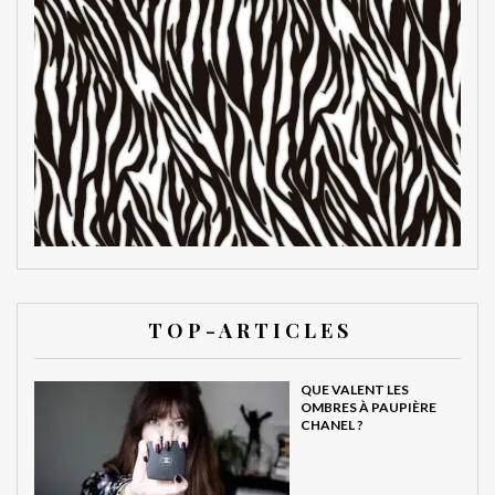
T O P - A R T I C L E S
QUE VALENT LES
OMBRES À PAUPIÈRE
CHANEL ?