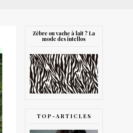
Zèbre ou vache à lait ? La
mode des intellos
T O P - A R T I C L E S