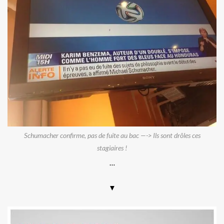
Schumacher confirme, pas de fuite au bac —-> Ils sont drôles ces
stagiaires !
…
▼