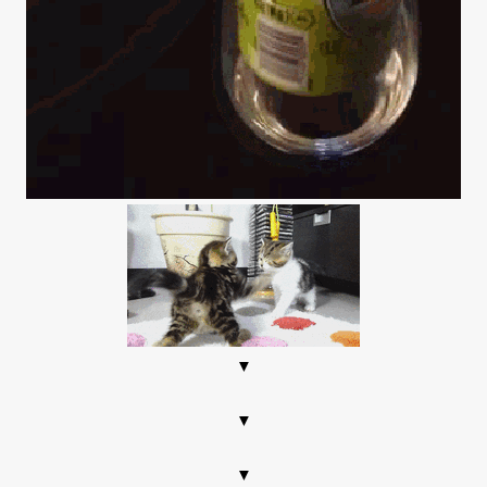
▼
▼
▼