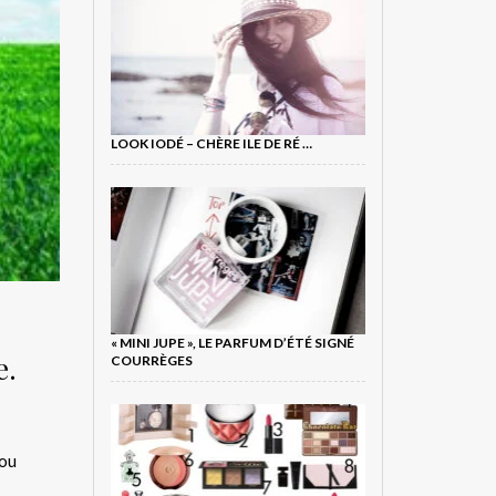
LOOK IODÉ – CHÈRE ILE DE RÉ …
« MINI JUPE », LE PARFUM D’ÉTÉ SIGNÉ
e.
COURRÈGES
 ou