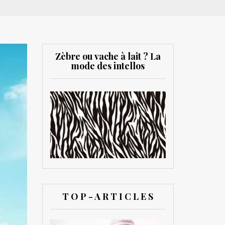
Zèbre ou vache à lait ? La
mode des intellos
T O P - A R T I C L E S