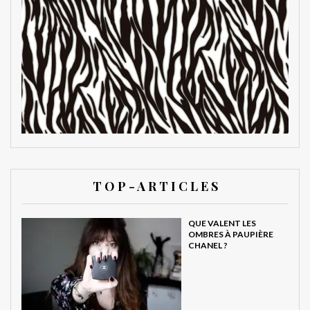
T O P - A R T I C L E S
QUE VALENT LES
OMBRES À PAUPIÈRE
CHANEL ?