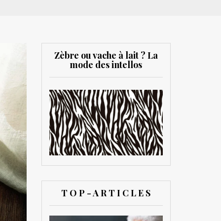
Zèbre ou vache à lait ? La
mode des intellos
T O P - A R T I C L E S