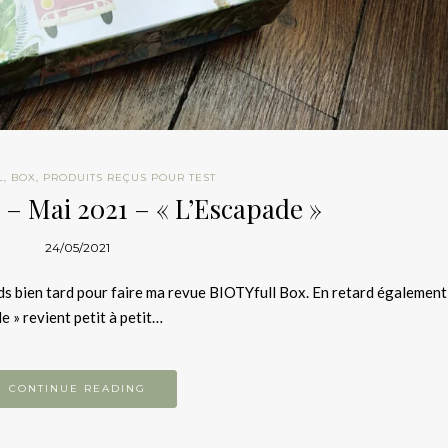
L
,
BOX
,
PRODUITS REÇUS POUR TEST
 – Mai 2021 – « L’Escapade »
24/05/2021
nds bien tard pour faire ma revue BIOTYfull Box. En retard également
e » revient petit à petit…
CONTINUE READING