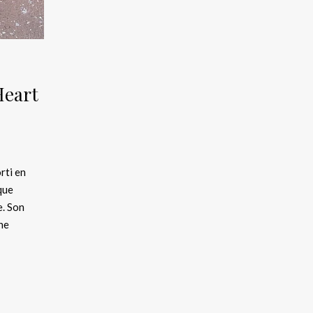
eart
rti en
que
e. Son
ne