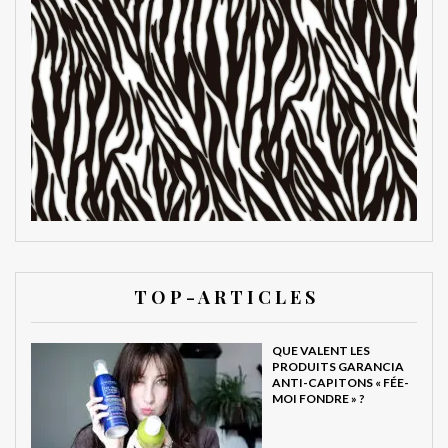
T O P - A R T I C L E S
QUE VALENT LES
PRODUITS GARANCIA
ANTI-CAPITONS « FÉE-
MOI FONDRE » ?