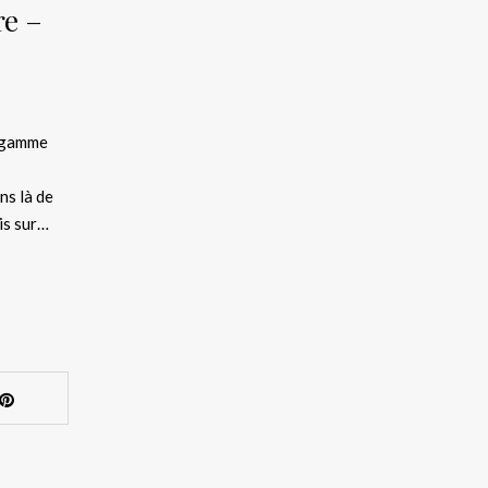
re –
e gamme
ns là de
is sur…