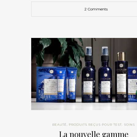
2 Comments
BEAUTÉ
,
PRODUITS REÇUS POUR TEST
,
SOINS
La nouvelle gamme