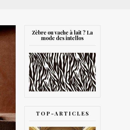
Zèbre ou vache à lait ? La
mode des intellos
T O P - A R T I C L E S