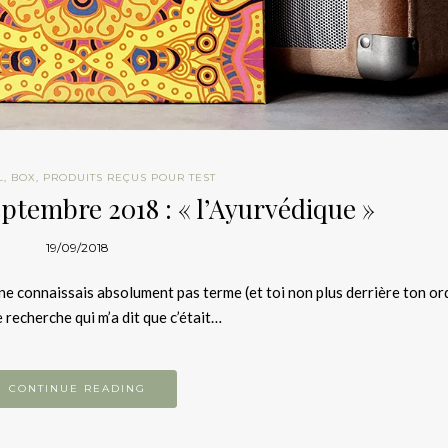
L
,
BOX
,
PRODUITS REÇUS POUR TEST
ptembre 2018 : « l’Ayurvédique »
19/09/2018
 connaissais absolument pas terme (et toi non plus derrière ton ordi
e recherche qui m’a dit que c’était…
CONTINUE READING