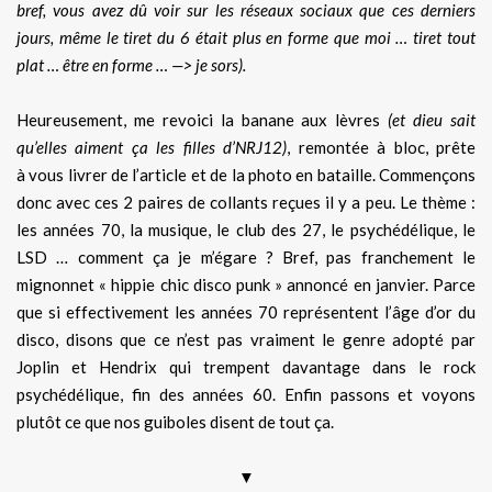
bref, vous avez dû voir sur les réseaux sociaux que ces derniers
jours, même le tiret du 6 était plus en forme que moi … tiret tout
plat … être en forme … —> je sors).
Heureusement, me revoici la banane aux lèvres
(et dieu sait
qu’elles aiment ça les filles d’NRJ12)
, remontée à bloc, prête
à vous livrer de l’article et de la photo en bataille. Commençons
donc avec ces 2 paires de collants reçues il y a peu. Le thème :
les années 70, la musique, le club des 27, le psychédélique, le
LSD … comment ça je m’égare ? Bref, pas franchement le
mignonnet « hippie chic disco punk » annoncé en janvier. Parce
que si effectivement les années 70 représentent l’âge d’or du
disco, disons que ce n’est pas vraiment le genre adopté par
Joplin et Hendrix qui trempent davantage dans le rock
psychédélique, fin des années 60. Enfin passons et voyons
plutôt ce que nos guiboles disent de tout ça.
▼