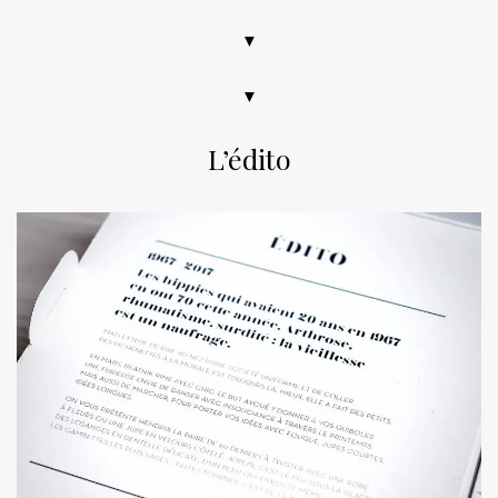
▼
▼
L’édito