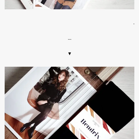
.
…
▼