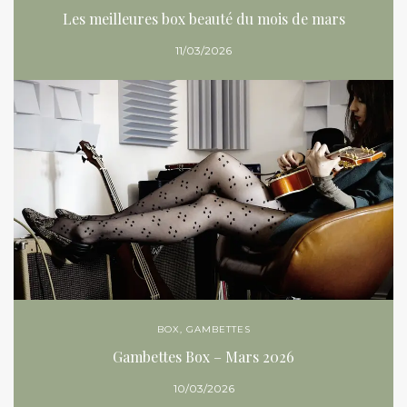
Les meilleures box beauté du mois de mars
11/03/2026
BOX
,
GAMBETTES
Gambettes Box – Mars 2026
10/03/2026