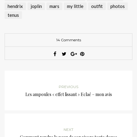
hendrix
joplin
mars
my little
outfit
photos
tenus
14 Comments
PREVIOUS
Les ampoules « effet lissant » Eclaé – mon avis
NEXT