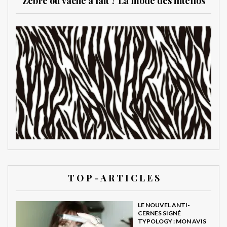
Zèbre ou vache à lait ? La mode des intellos
T O P - A R T I C L E S
LE NOUVEL ANTI-
CERNES SIGNÉ
TYPOLOGY : MON AVIS