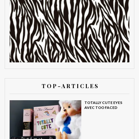
T O P - A R T I C L E S
TOTALLY CUTE EYES
AVEC TOO FACED