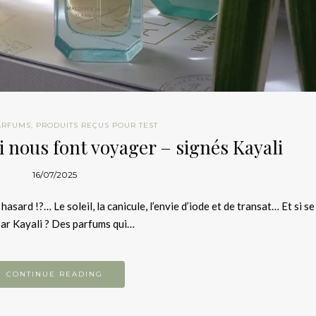
ARFUMS
,
PRODUITS REÇUS POUR TEST
i nous font voyager – signés Kayali
16/07/2025
hasard !?… Le soleil, la canicule, l’envie d’iode et de transat… Et si se
par Kayali ? Des parfums qui…
CONTINUE READING