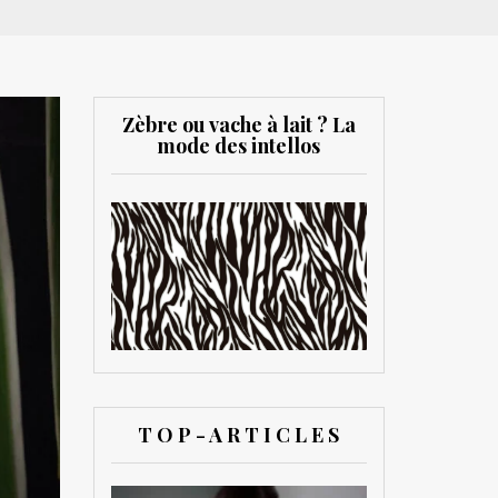
Zèbre ou vache à lait ? La
mode des intellos
T O P - A R T I C L E S