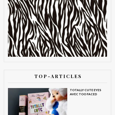
T O P - A R T I C L E S
TOTALLY CUTE EYES
AVEC TOO FACED