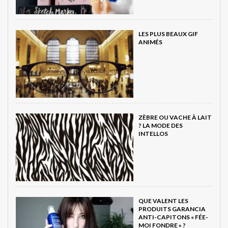
LES PLUS BEAUX GIF
ANIMÉS
ZÈBRE OU VACHE À LAIT
? LA MODE DES
INTELLOS
QUE VALENT LES
PRODUITS GARANCIA
ANTI-CAPITONS « FÉE-
MOI FONDRE » ?