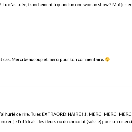
!! Tu m’as tuée, franchement à quand un one woman show ? Moi je se
out cas. Merci beaucoup et merci pour ton commentaire.
et j’ai hurlé de rire. Tu es EXTRAORDINAIRE !!!! MERCI MERCI MERC
contrer, je t’offrirais des fleurs ou du chocolat (suisse) pour te remerc