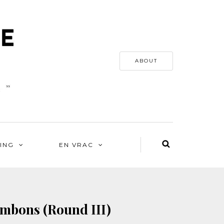
ABOUT
ING
EN VRAC
ambons (Round III)