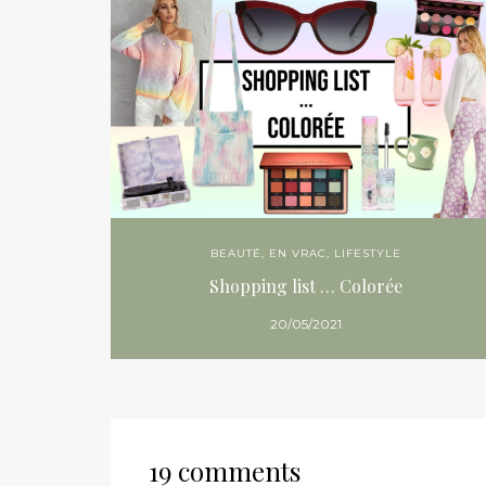
BEAUTÉ
,
EN VRAC
,
LIFESTYLE
Shopping list … Colorée
20/05/2021
19 comments