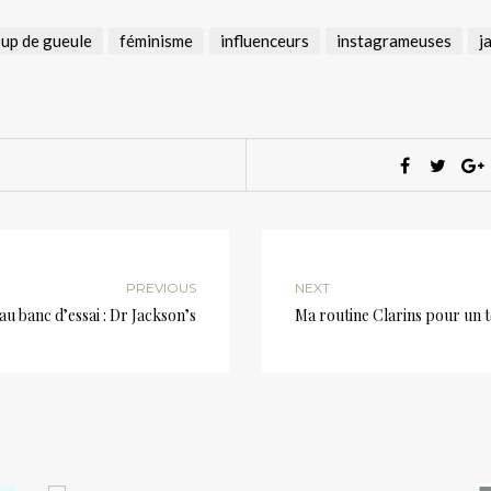
up de gueule
féminisme
influenceurs
instagrameuses
j
PREVIOUS
NEXT
u banc d’essai : Dr Jackson’s
Ma routine Clarins pour un te