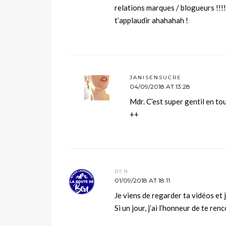
relations marques / blogueurs !!!
t’applaudir ahahahah !
JANISENSUCRE
04/09/2018 AT 13:28
Mdr. C’est super gentil en t
++
BEN
01/09/2018 AT 18:11
Je viens de regarder ta vidéos 
Si un jour, j’ai l’honneur de te ren