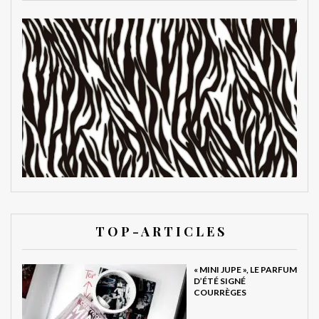
T O P - A R T I C L E S
« MINI JUPE », LE PARFUM
D’ÉTÉ SIGNÉ
COURRÈGES